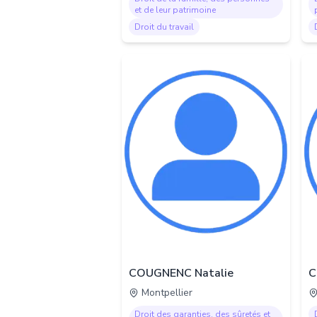
et de leur patrimoine
Droit du travail
COUGNENC Natalie
C
Montpellier
Droit des garanties, des sûretés et