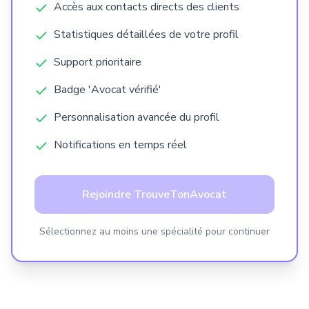
Droit des collectivités territoriales
Accès aux contacts directs des clients
Statistiques détaillées de votre profil
Droit des contrats
Support prioritaire
Badge 'Avocat vérifié'
Droit des enfants
Personnalisation avancée du profil
Notifications en temps réel
Droit des étrangers et de la nationalité
Rejoindre TrouveTonAvocat
Droit des garanties, des sûretés et des
mesures d'exécution
Sélectionnez au moins une spécialité pour continuer
Droit des marchés publics