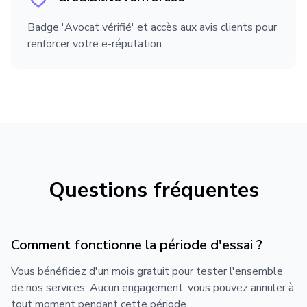
Informations professionnelles
Badge 'Avocat vérifié' et accès aux avis clients pour
Nom complet
renforcer votre e-réputation.
Email professionnel
Téléphone
Questions fréquentes
Barreau
Comment fonctionne la période d'essai ?
Vous bénéficiez d'un mois gratuit pour tester l'ensemble
Adresse du cabinet
de nos services. Aucun engagement, vous pouvez annuler à
tout moment pendant cette période.