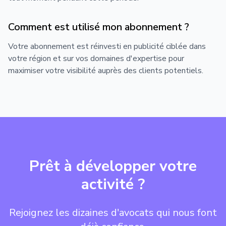
Présentation
Comment est utilisé mon abonnement ?
Votre abonnement est réinvesti en publicité ciblée dans
votre région et sur vos domaines d'expertise pour
maximiser votre visibilité auprès des clients potentiels.
Prêt à développer votre
activité ?
Rejoignez les dizaines d'avocats qui nous font