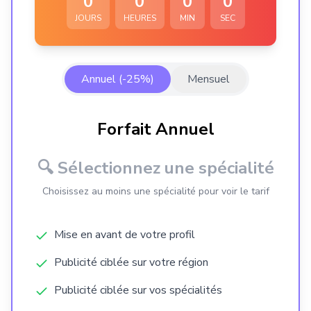
0
0
0
0
JOURS
HEURES
MIN
SEC
Droit de l’environnement
Annuel (-25%)
Mensuel
Droit de l’urbanisme
Forfait Annuel
Droit des associations et des fondations
🔍 Sélectionnez une spécialité
Choisissez au moins une spécialité pour voir le tarif
Droit des assurances
Mise en avant de votre profil
Droit des assurances sociales
Publicité ciblée sur votre région
Publicité ciblée sur vos spécialités