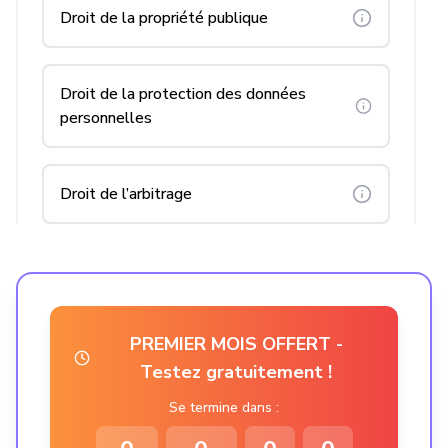
Droit de la propriété publique
Droit de la protection des données
personnelles
Droit de l’arbitrage
Droit de la santé
PREMIER MOIS OFFERT -
Droit de la sécurité sociale et de la
protection sociale
Testez gratuitement !
Se termine dans :
Droit de l’énergie