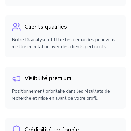
Droit international et de l’Union
européenne
Clients qualifiés
Droit pénal
Notre IA analyse et filtre les demandes pour vous
mettre en relation avec des clients pertinents.
Droit public
Droit rural
Visibilité premium
Positionnement prioritaire dans les résultats de
Procédure d'appel
recherche et mise en avant de votre profil.
Crédibilité renforcée