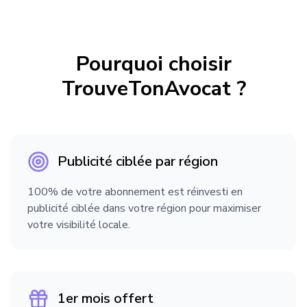
Droit des sociétés
Pourquoi choisir
Droit des successions et libéralités
TrouveTonAvocat ?
Droit des transports
Publicité ciblée par région
Droit du crédit et de la consommation
100% de votre abonnement est réinvesti en
publicité ciblée dans votre région pour maximiser
votre visibilité locale.
Droit du dommage corporel
Droit du numérique
1er mois offert