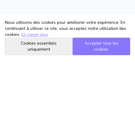
Nous utilisons des cookies pour améliorer votre expérience. En
continuant à utiliser ce site, vous acceptez notre utilisation des
cookies.
En savoir plus
Cookies essentiels
Accepter tous les
uniquement
cookies
TrouveTonAvocat
L'Intelligence Artificielle qui te met en relation avec le meilleur
avocat pour ta situation.
romain@trouvetonavocat.fr