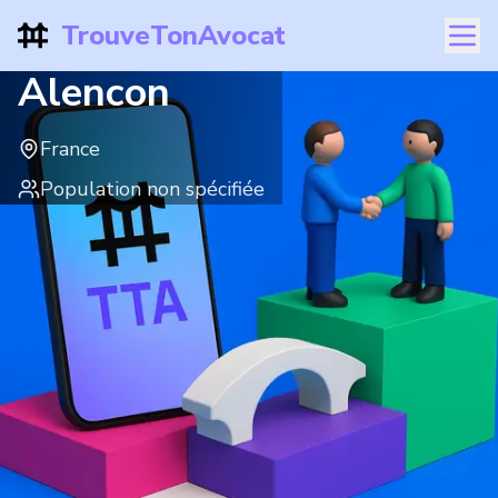
TrouveTonAvocat
Alencon
France
Population non spécifiée