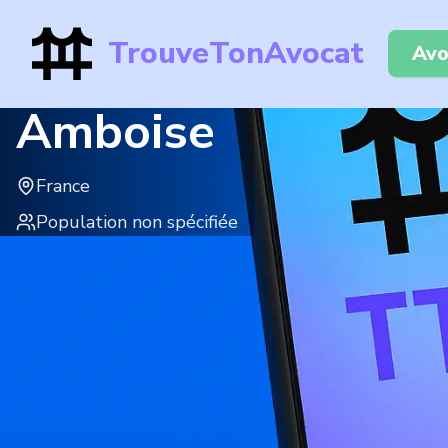
TrouveTonAvocat
Avo
Amboise
France
Population non spécifiée