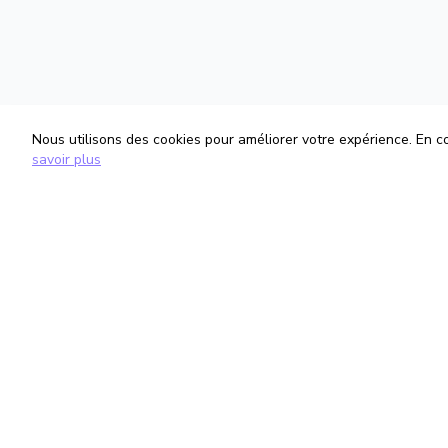
Nous utilisons des cookies pour améliorer votre expérience. En con
savoir plus
TrouveTonAvocat
Informati
L'Intelligence Artificielle qui te met en
Conditions G
relation avec le meilleur avocat pour ta
Politique de 
situation.