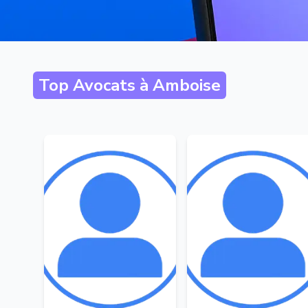
Top Avocats à
Amboise