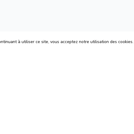
tinuant à utiliser ce site, vous acceptez notre utilisation des cookies.
ons
Espace Avocats
énérales d'Utilisation
Rejoignez-nous
Confidentialité
Blog