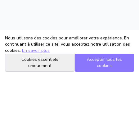
Nous utilisons des cookies pour améliorer votre expérience. En
continuant à utiliser ce site, vous acceptez notre utilisation des
cookies.
En savoir plus
Cookies essentiels
Accepter tous les
uniquement
cookies
TrouveTonAvocat
L'Intelligence Artificielle qui te met en relation avec le meilleur
avocat pour ta situation.