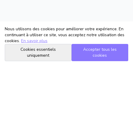
Nous utilisons des cookies pour améliorer votre expérience. En
continuant à utiliser ce site, vous acceptez notre utilisation des
cookies.
En savoir plus
Cookies essentiels
Accepter tous les
uniquement
cookies
TrouveTonAvocat
L'Intelligence Artificielle qui te met en relation avec le meilleur
avocat pour ta situation.
romain@trouvetonavocat.fr