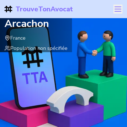
TrouveTonAvocat
Arcachon
France
Population non spécifiée