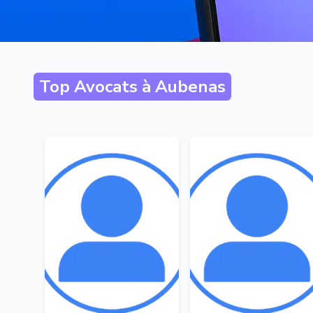
Top Avocats à
Aubenas