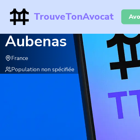
TrouveTonAvocat
Avo
Aubenas
France
Population non spécifiée