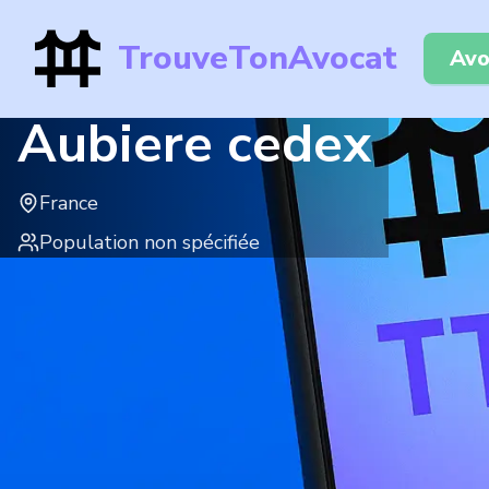
TrouveTonAvocat
Avo
Aubiere cedex
France
Population non spécifiée