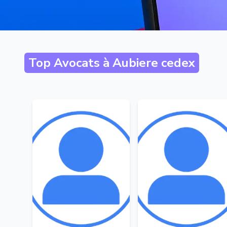
Top Avocats à
Aubiere cedex