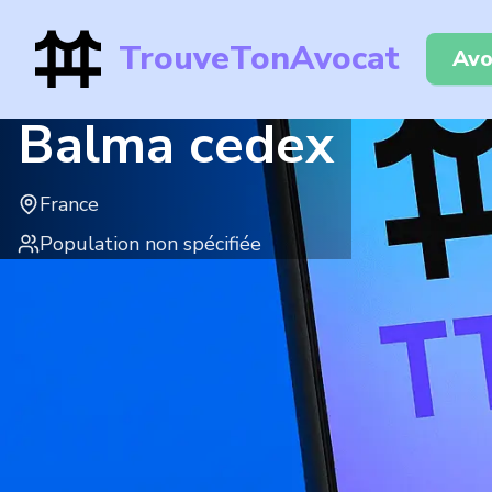
TrouveTonAvocat
Avo
Balma cedex
France
Population non spécifiée