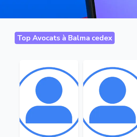
Top Avocats à
Balma cedex