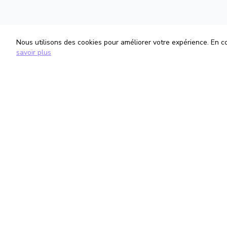
Nous utilisons des cookies pour améliorer votre expérience. En con
savoir plus
TrouveTonAvocat
Informati
L'Intelligence Artificielle qui te met en
Conditions G
relation avec le meilleur avocat pour ta
Politique de 
situation.
Gestion des
romain@trouvetonavocat.fr