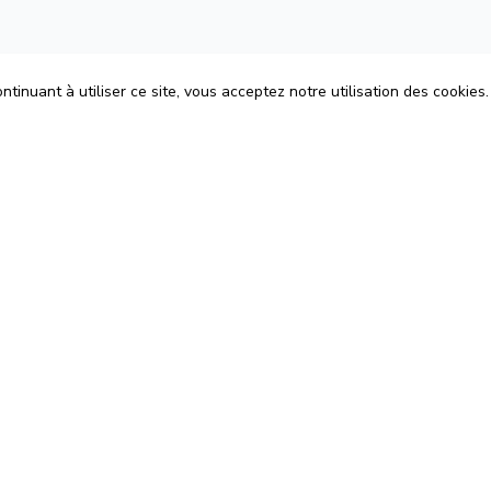
tinuant à utiliser ce site, vous acceptez notre utilisation des cookies.
ons
Espace Avocats
énérales d'Utilisation
Rejoignez-nous
Confidentialité
Blog
 Cookies