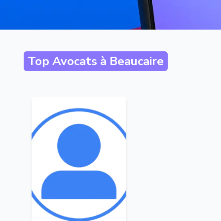
Top Avocats à
Beaucaire