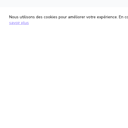
Nous utilisons des cookies pour améliorer votre expérience. En con
savoir plus
TrouveTonAvocat
Informati
L'Intelligence Artificielle qui te met en
Conditions G
relation avec le meilleur avocat pour ta
Politique de 
situation.
Gestion des
romain@trouvetonavocat.fr