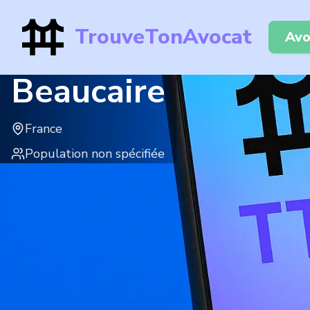
TrouveTonAvocat
Avo
Beaucaire
France
Population non spécifiée