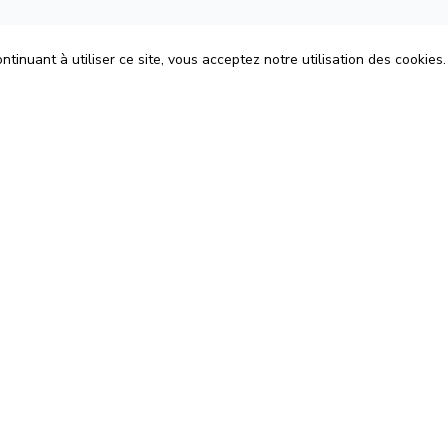
tinuant à utiliser ce site, vous acceptez notre utilisation des cookies.
ons
Espace Avocats
énérales d'Utilisation
Rejoignez-nous
Confidentialité
Blog
 Cookies