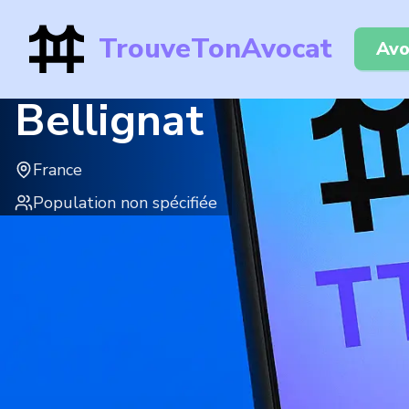
TrouveTonAvocat
Avo
Bellignat
France
Population non spécifiée