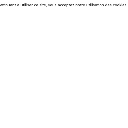
tinuant à utiliser ce site, vous acceptez notre utilisation des cookies.
ons
Espace Avocats
énérales d'Utilisation
Rejoignez-nous
Confidentialité
Blog
 Cookies