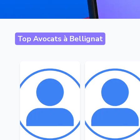
Top Avocats à
Bellignat