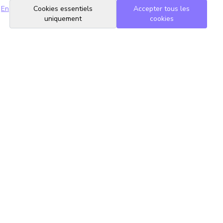
En
Cookies essentiels
Accepter tous les
uniquement
cookies
Suivez-nous
Mentions légales
Contact