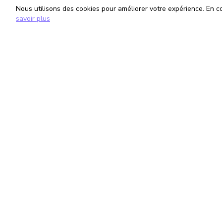
Nous utilisons des cookies pour améliorer votre expérience. En con
savoir plus
TrouveTonAvocat
Informati
L'Intelligence Artificielle qui te met en
Conditions G
relation avec le meilleur avocat pour ta
Politique de 
situation.
Gestion des
romain@trouvetonavocat.fr
©
2026
TrouveTonAvocat - Tous droits réservés