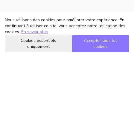
Nous utilisons des cookies pour améliorer votre expérience. En
continuant à utiliser ce site, vous acceptez notre utilisation des
cookies.
En savoir plus
Cookies essentiels
Accepter tous les
uniquement
cookies
TrouveTonAvocat
L'Intelligence Artificielle qui te met en relation avec le meilleur
avocat pour ta situation.
romain@trouvetonavocat.fr