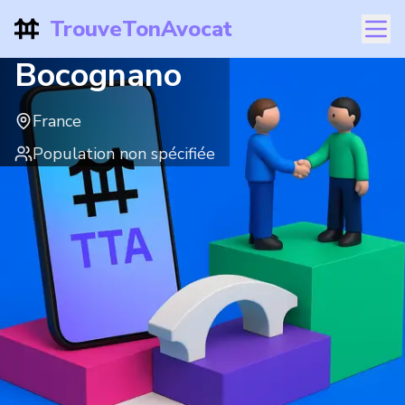
TrouveTonAvocat
Bocognano
France
Population non spécifiée