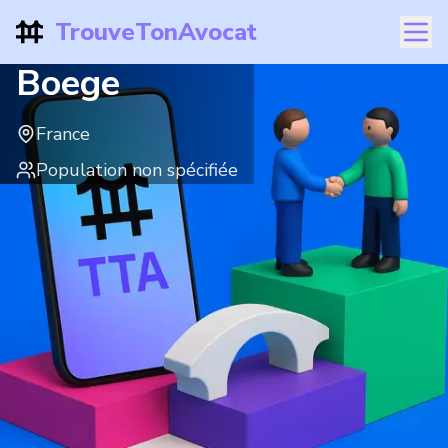
TrouveTonAvocat
Boege
France
Population non spécifiée