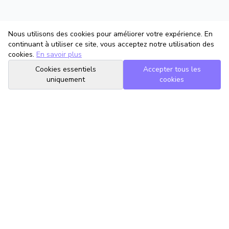
Nous utilisons des cookies pour améliorer votre expérience. En
continuant à utiliser ce site, vous acceptez notre utilisation des
cookies.
En savoir plus
Cookies essentiels
Accepter tous les
uniquement
cookies
TrouveTonAvocat
L'Intelligence Artificielle qui te met en relation avec le meilleur
avocat pour ta situation.
romain@trouvetonavocat.fr