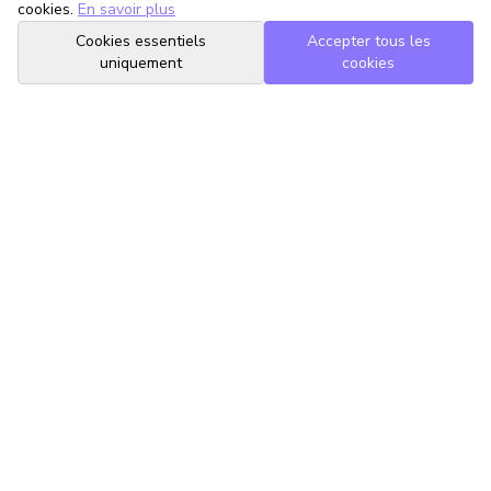
cookies.
En savoir plus
Cookies essentiels
Accepter tous les
uniquement
cookies
TrouveTonAvocat
L'Intelligence Artificielle qui te met en relation avec le meilleur
avocat pour ta situation.
romain@trouvetonavocat.fr
Informations
Conditions Générales d'Utilisation
Politique de Confidentialité