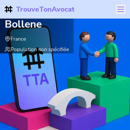
TrouveTonAvocat
Bollene
France
Population non spécifiée