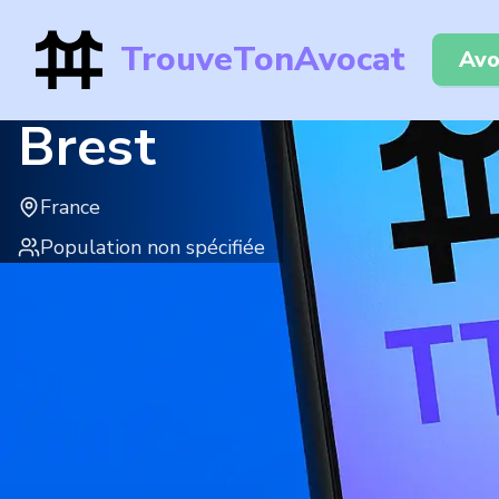
TrouveTonAvocat
Avo
Brest
France
Population non spécifiée