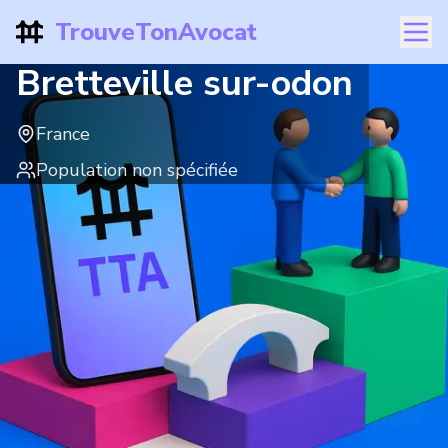
TrouveTonAvocat
Bretteville sur-odon
France
Population non spécifiée