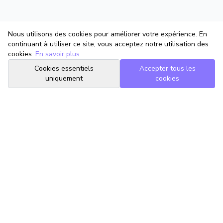
Nous utilisons des cookies pour améliorer votre expérience. En
continuant à utiliser ce site, vous acceptez notre utilisation des
cookies.
En savoir plus
Cookies essentiels
Accepter tous les
uniquement
cookies
TrouveTonAvocat
L'Intelligence Artificielle qui te met en relation avec le meilleur
avocat pour ta situation.
romain@trouvetonavocat.fr