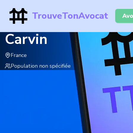
TrouveTonAvocat
Avo
Carvin
France
Population non spécifiée