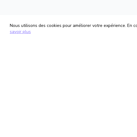
Nous utilisons des cookies pour améliorer votre expérience. En con
savoir plus
TrouveTonAvocat
Informati
L'Intelligence Artificielle qui te met en
Conditions G
relation avec le meilleur avocat pour ta
Politique de 
situation.
Gestion des
romain@trouvetonavocat.fr