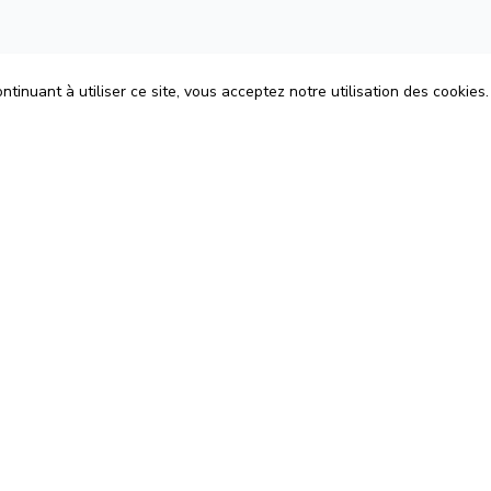
tinuant à utiliser ce site, vous acceptez notre utilisation des cookies.
ons
Espace Avocats
énérales d'Utilisation
Rejoignez-nous
Confidentialité
Blog
 Cookies