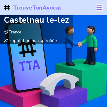
TrouveTonAvocat
Castelnau le-lez
France
Population non spécifiée