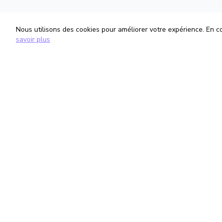
Nous utilisons des cookies pour améliorer votre expérience. En con
savoir plus
TrouveTonAvocat
Informati
L'Intelligence Artificielle qui te met en
Conditions G
relation avec le meilleur avocat pour ta
Politique de 
situation.
Gestion des
romain@trouvetonavocat.fr