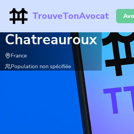
TrouveTonAvocat
Avo
Chatreauroux
France
Population non spécifiée