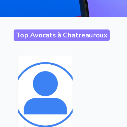
Top Avocats à
Chatreauroux