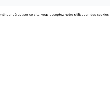
tinuant à utiliser ce site, vous acceptez notre utilisation des cookies.
ons
Espace Avocats
énérales d'Utilisation
Rejoignez-nous
Confidentialité
Blog
 Cookies