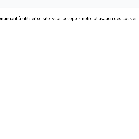
tinuant à utiliser ce site, vous acceptez notre utilisation des cookies.
ons
Espace Avocats
énérales d'Utilisation
Rejoignez-nous
Confidentialité
Blog
 Cookies