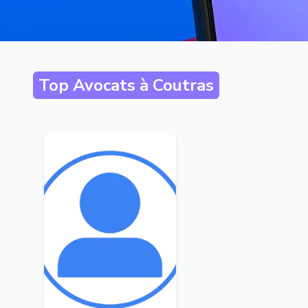
Top Avocats à
Coutras