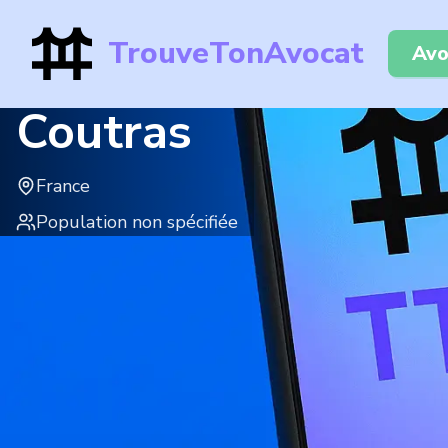
TrouveTonAvocat
Avo
Coutras
France
Population non spécifiée