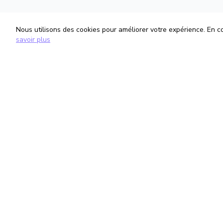
Nous utilisons des cookies pour améliorer votre expérience. En con
savoir plus
TrouveTonAvocat
Informati
L'Intelligence Artificielle qui te met en
Conditions G
relation avec le meilleur avocat pour ta
Politique de 
situation.
Gestion des
romain@trouvetonavocat.fr