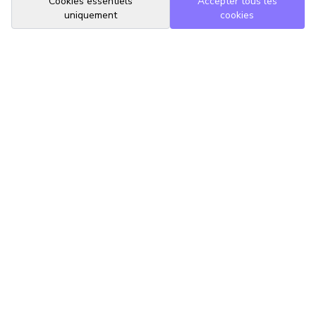
Cookies essentiels
Accepter tous les
uniquement
cookies
TrouveTonAvocat
L'Intelligence Artificielle qui te met en relation avec le meilleur
avocat pour ta situation.
romain@trouvetonavocat.fr
Informations
Conditions Générales d'Utilisation
Politique de Confidentialité
Gestion des Cookies