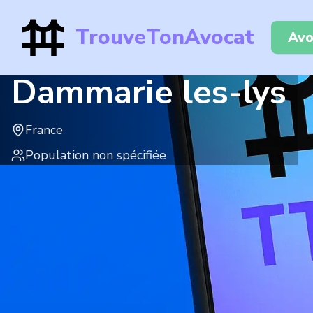
TrouveTonAvocat
Avo
Dammarie les-lys
France
Population non spécifiée