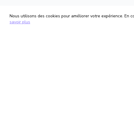
Nous utilisons des cookies pour améliorer votre expérience. En con
savoir plus
TrouveTonAvocat
Informati
L'Intelligence Artificielle qui te met en
Conditions G
relation avec le meilleur avocat pour ta
Politique de 
situation.
Gestion des
romain@trouvetonavocat.fr