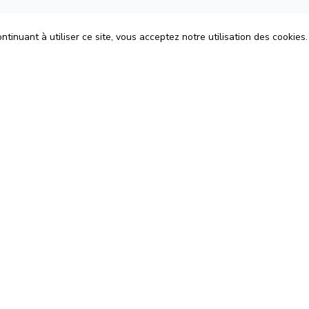
tinuant à utiliser ce site, vous acceptez notre utilisation des cookies.
ons
Espace Avocats
énérales d'Utilisation
Rejoignez-nous
Confidentialité
Blog
 Cookies