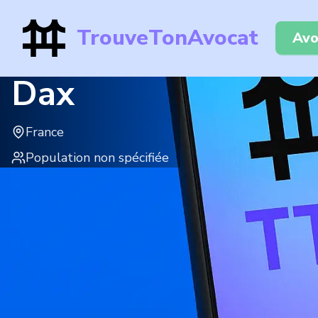
TrouveTonAvocat
Avo
Dax
France
Population non spécifiée