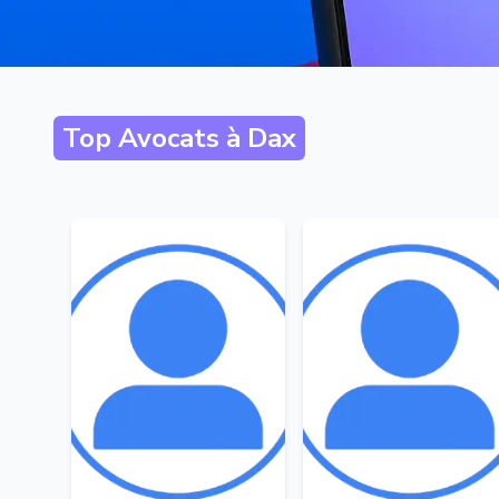
Top Avocats à
Dax