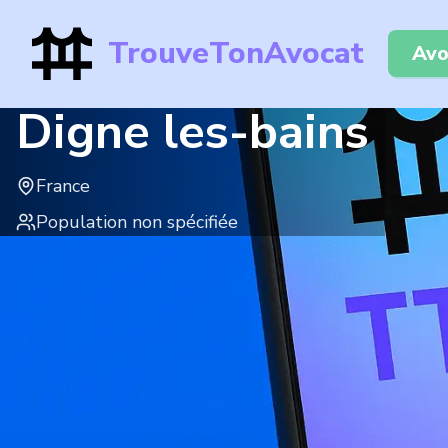
TrouveTonAvocat
Avo
Digne les-bains
France
Population non spécifiée