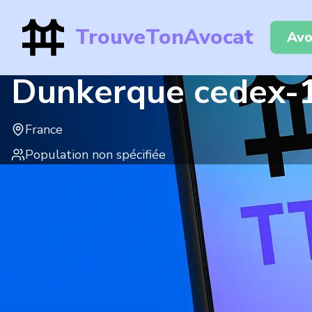
TrouveTonAvocat
Avo
Dunkerque cedex-
France
Population non spécifiée