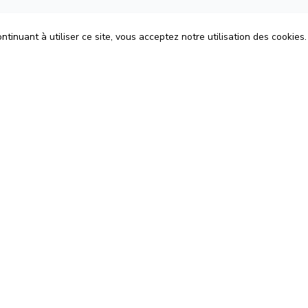
tinuant à utiliser ce site, vous acceptez notre utilisation des cookies.
ons
Espace Avocats
énérales d'Utilisation
Rejoignez-nous
Confidentialité
Blog
 Cookies