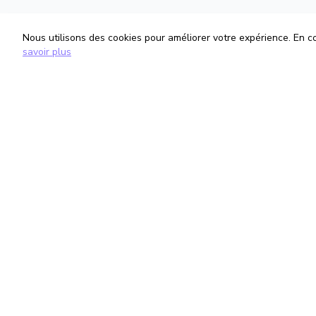
Nous utilisons des cookies pour améliorer votre expérience. En con
savoir plus
TrouveTonAvocat
Informati
L'Intelligence Artificielle qui te met en
Conditions G
relation avec le meilleur avocat pour ta
Politique de 
situation.
Gestion des
romain@trouvetonavocat.fr