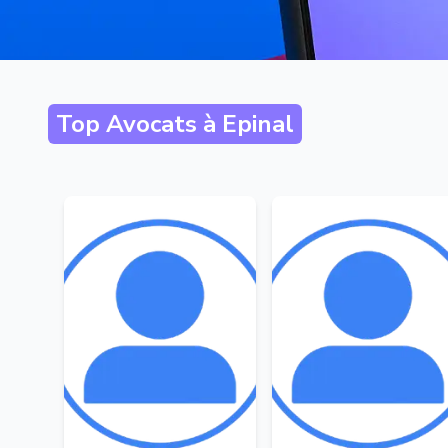
Top Avocats à
Epinal