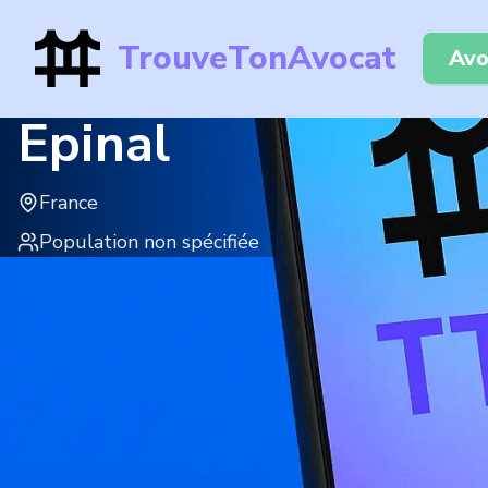
TrouveTonAvocat
Avo
Epinal
France
Population non spécifiée