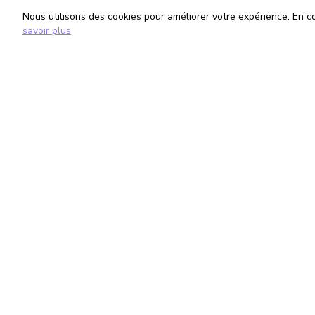
Nous utilisons des cookies pour améliorer votre expérience. En con
savoir plus
TrouveTonAvocat
Informati
L'Intelligence Artificielle qui te met en
Conditions G
relation avec le meilleur avocat pour ta
Politique de 
situation.
Gestion des
romain@trouvetonavocat.fr