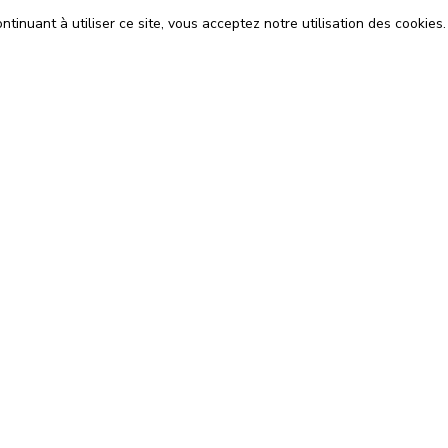
tinuant à utiliser ce site, vous acceptez notre utilisation des cookies.
ons
Espace Avocats
énérales d'Utilisation
Rejoignez-nous
Confidentialité
Blog
 Cookies