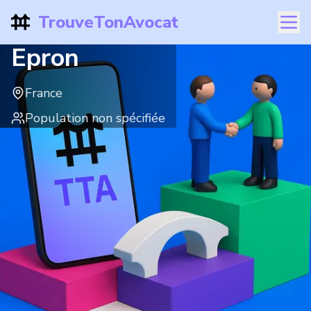
TrouveTonAvocat
Epron
France
Population non spécifiée