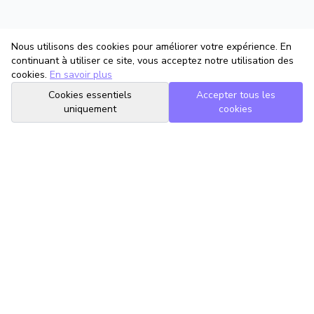
Nous utilisons des cookies pour améliorer votre expérience. En
continuant à utiliser ce site, vous acceptez notre utilisation des
cookies.
En savoir plus
Cookies essentiels
Accepter tous les
uniquement
cookies
TrouveTonAvocat
L'Intelligence Artificielle qui te met en relation avec le meilleur
avocat pour ta situation.
romain@trouvetonavocat.fr