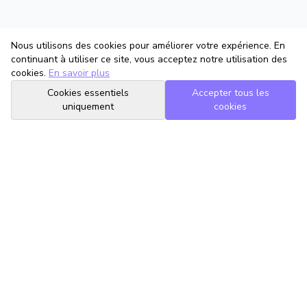
Nous utilisons des cookies pour améliorer votre expérience. En
continuant à utiliser ce site, vous acceptez notre utilisation des
cookies.
En savoir plus
Cookies essentiels
Accepter tous les
uniquement
cookies
TrouveTonAvocat
L'Intelligence Artificielle qui te met en relation avec le meilleur
avocat pour ta situation.
romain@trouvetonavocat.fr