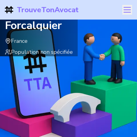
TrouveTonAvocat
Forcalquier
France
Population non spécifiée