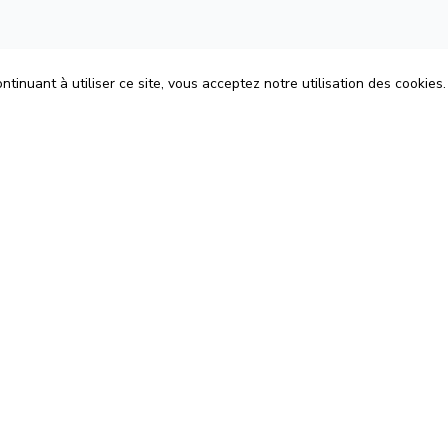
tinuant à utiliser ce site, vous acceptez notre utilisation des cookies.
ons
Espace Avocats
énérales d'Utilisation
Rejoignez-nous
Confidentialité
Blog
 Cookies