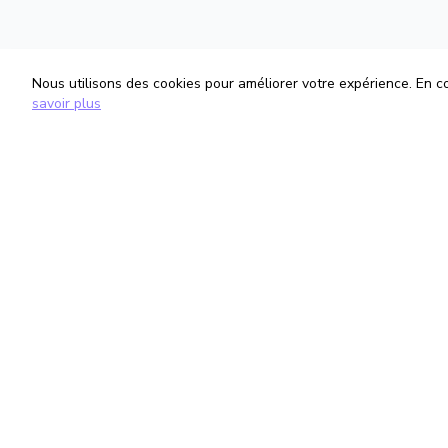
Nous utilisons des cookies pour améliorer votre expérience. En con
savoir plus
TrouveTonAvocat
Informati
L'Intelligence Artificielle qui te met en
Conditions G
relation avec le meilleur avocat pour ta
Politique de 
situation.
Gestion des
romain@trouvetonavocat.fr