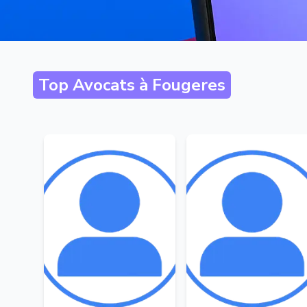
Top Avocats à
Fougeres