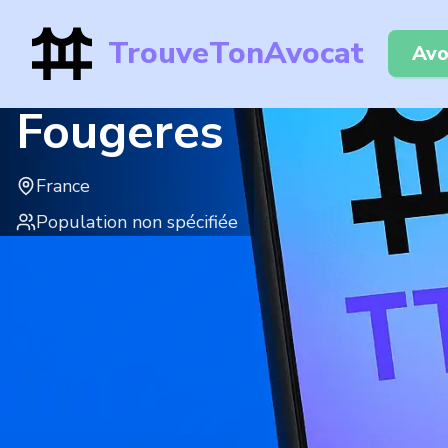
TrouveTonAvocat
Avo
Fougeres
France
Population non spécifiée