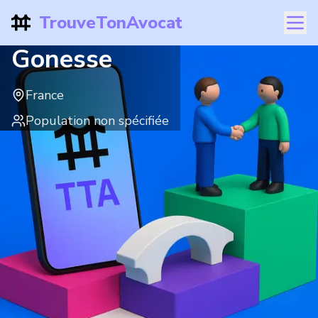
TrouveTonAvocat
Gonesse
France
Population non spécifiée