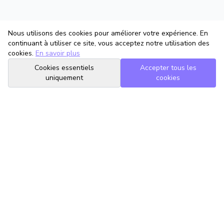
Nous utilisons des cookies pour améliorer votre expérience. En
continuant à utiliser ce site, vous acceptez notre utilisation des
cookies.
En savoir plus
Cookies essentiels
Accepter tous les
uniquement
cookies
TrouveTonAvocat
L'Intelligence Artificielle qui te met en relation avec le meilleur
avocat pour ta situation.
romain@trouvetonavocat.fr