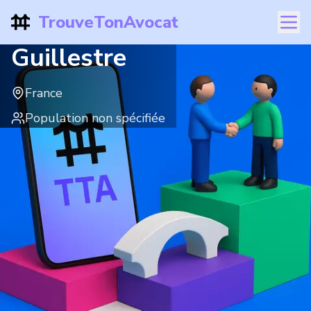
TrouveTonAvocat
Guillestre
France
Population non spécifiée