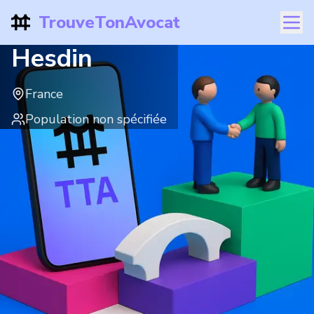
TrouveTonAvocat
Hesdin
France
Population non spécifiée