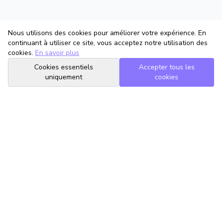
Nous utilisons des cookies pour améliorer votre expérience. En
continuant à utiliser ce site, vous acceptez notre utilisation des
cookies.
En savoir plus
Cookies essentiels
Accepter tous les
uniquement
cookies
TrouveTonAvocat
L'Intelligence Artificielle qui te met en relation avec le meilleur
avocat pour ta situation.
romain@trouvetonavocat.fr