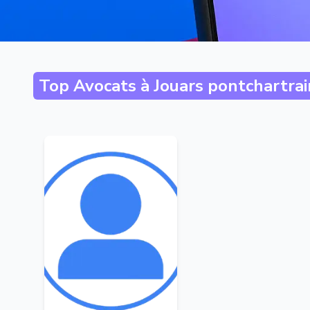
Top Avocats à
Jouars pontchartrai