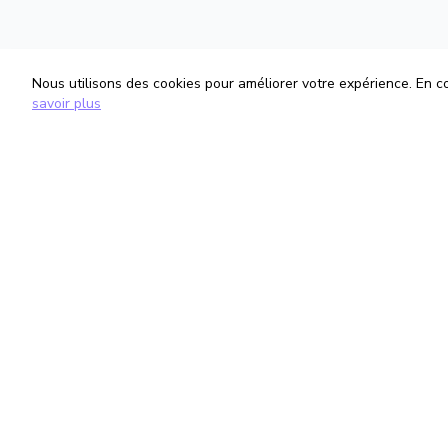
Nous utilisons des cookies pour améliorer votre expérience. En con
savoir plus
TrouveTonAvocat
Informati
L'Intelligence Artificielle qui te met en
Conditions G
relation avec le meilleur avocat pour ta
Politique de 
situation.
Gestion des
romain@trouvetonavocat.fr