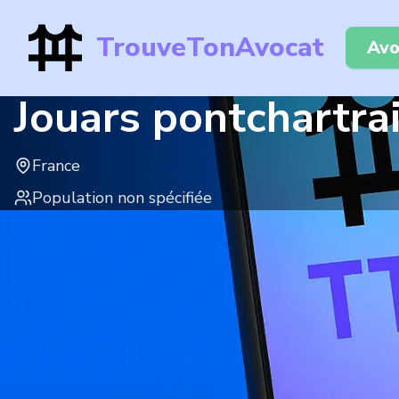
TrouveTonAvocat
Avo
Jouars pontchartra
France
Population non spécifiée