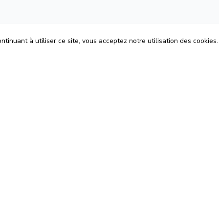
tinuant à utiliser ce site, vous acceptez notre utilisation des cookies.
ons
Espace Avocats
énérales d'Utilisation
Rejoignez-nous
Confidentialité
Blog
 Cookies