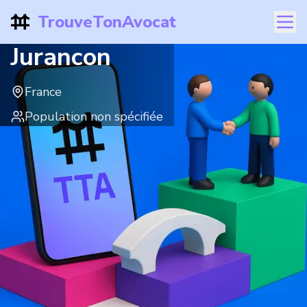
TrouveTonAvocat
Jurancon
France
Population non spécifiée