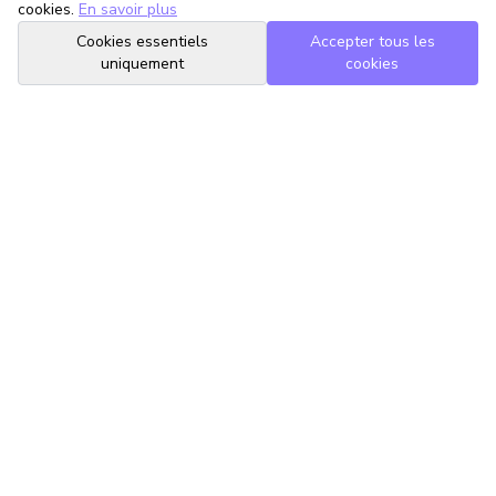
cookies.
En savoir plus
Cookies essentiels
Accepter tous les
uniquement
cookies
TrouveTonAvocat
L'Intelligence Artificielle qui te met en relation avec le meilleur
avocat pour ta situation.
romain@trouvetonavocat.fr
Informations
Conditions Générales d'Utilisation
Politique de Confidentialité