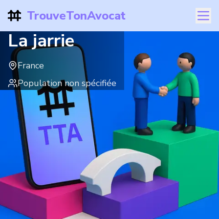
TrouveTonAvocat
La jarrie
France
Population non spécifiée