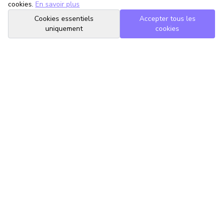
cookies.
En savoir plus
Cookies essentiels
Accepter tous les
uniquement
cookies
TrouveTonAvocat
L'Intelligence Artificielle qui te met en relation avec le meilleur
avocat pour ta situation.
romain@trouvetonavocat.fr
Informations
Conditions Générales d'Utilisation
Politique de Confidentialité