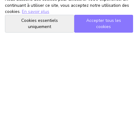
continuant à utiliser ce site, vous acceptez notre utilisation des
cookies.
En savoir plus
Cookies essentiels
Accepter tous les
uniquement
cookies
TrouveTonAvocat
L'Intelligence Artificielle qui te met en relation avec le meilleur
avocat pour ta situation.
romain@trouvetonavocat.fr
Informations
Conditions Générales d'Utilisation