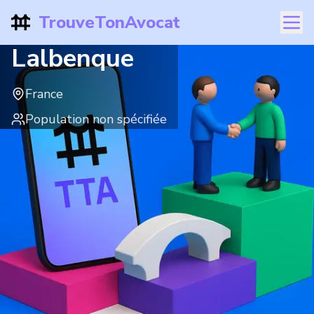
TrouveTonAvocat
Lalbenque
France
Population non spécifiée