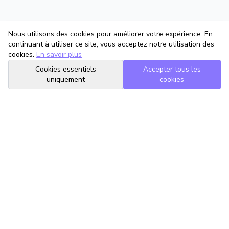
Nous utilisons des cookies pour améliorer votre expérience. En
continuant à utiliser ce site, vous acceptez notre utilisation des
cookies.
En savoir plus
Cookies essentiels
Accepter tous les
uniquement
cookies
TrouveTonAvocat
L'Intelligence Artificielle qui te met en relation avec le meilleur
avocat pour ta situation.
romain@trouvetonavocat.fr