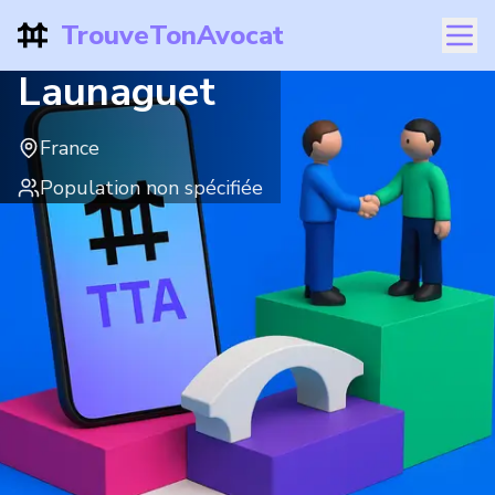
TrouveTonAvocat
Launaguet
France
Population non spécifiée