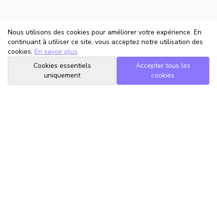
Nous utilisons des cookies pour améliorer votre expérience. En
continuant à utiliser ce site, vous acceptez notre utilisation des
cookies.
En savoir plus
Cookies essentiels
Accepter tous les
uniquement
cookies
TrouveTonAvocat
L'Intelligence Artificielle qui te met en relation avec le meilleur
avocat pour ta situation.
romain@trouvetonavocat.fr