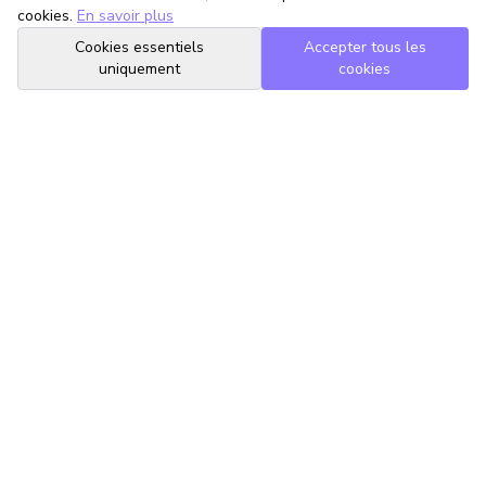
cookies.
En savoir plus
Cookies essentiels
Accepter tous les
uniquement
cookies
TrouveTonAvocat
L'Intelligence Artificielle qui te met en relation avec le meilleur
avocat pour ta situation.
romain@trouvetonavocat.fr
Informations
Conditions Générales d'Utilisation
Politique de Confidentialité