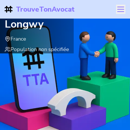
TrouveTonAvocat
Longwy
France
Population non spécifiée