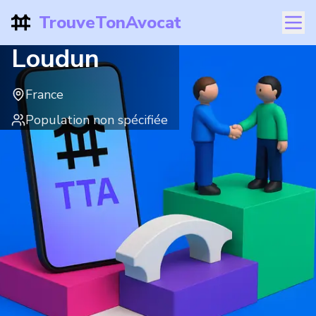
TrouveTonAvocat
Loudun
France
Population non spécifiée