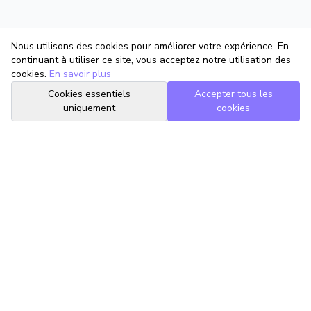
Nous utilisons des cookies pour améliorer votre expérience. En
continuant à utiliser ce site, vous acceptez notre utilisation des
cookies.
En savoir plus
Cookies essentiels
Accepter tous les
uniquement
cookies
TrouveTonAvocat
L'Intelligence Artificielle qui te met en relation avec le meilleur
avocat pour ta situation.
romain@trouvetonavocat.fr