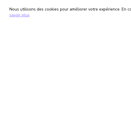
Nous utilisons des cookies pour améliorer votre expérience. En con
savoir plus
TrouveTonAvocat
Informati
L'Intelligence Artificielle qui te met en
Conditions G
relation avec le meilleur avocat pour ta
Politique de 
situation.
Gestion des
romain@trouvetonavocat.fr