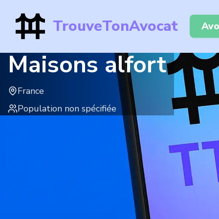
TrouveTonAvocat
Avo
Maisons alfort
France
Population non spécifiée