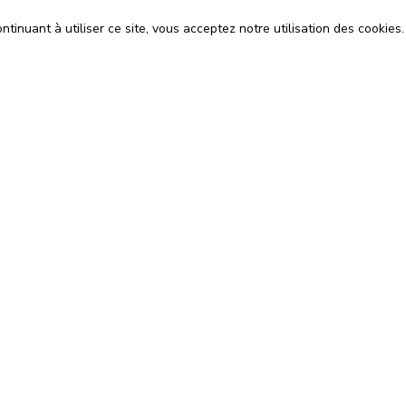
tinuant à utiliser ce site, vous acceptez notre utilisation des cookies.
ons
Espace Avocats
énérales d'Utilisation
Rejoignez-nous
Confidentialité
Blog
 Cookies