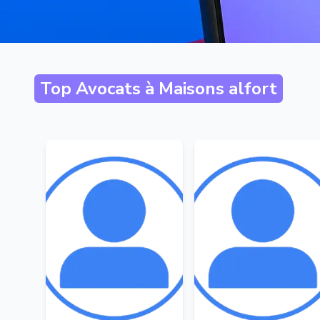
Top Avocats à
Maisons alfort