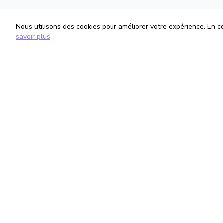
Nous utilisons des cookies pour améliorer votre expérience. En con
savoir plus
TrouveTonAvocat
Informati
L'Intelligence Artificielle qui te met en
Conditions G
relation avec le meilleur avocat pour ta
Politique de 
situation.
Gestion des
romain@trouvetonavocat.fr