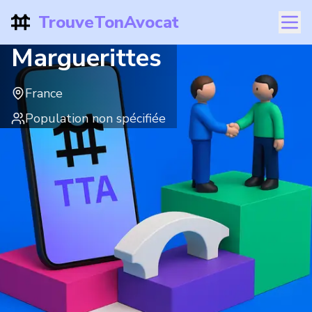
TrouveTonAvocat
Marguerittes
France
Population non spécifiée