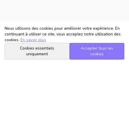
Nous utilisons des cookies pour améliorer votre expérience. En
continuant à utiliser ce site, vous acceptez notre utilisation des
cookies.
En savoir plus
Cookies essentiels
Accepter tous les
uniquement
cookies
TrouveTonAvocat
L'Intelligence Artificielle qui te met en relation avec le meilleur
avocat pour ta situation.
romain@trouvetonavocat.fr