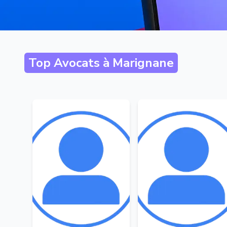
Top Avocats à
Marignane