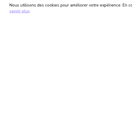
Nous utilisons des cookies pour améliorer votre expérience. En con
savoir plus
TrouveTonAvocat
Informati
L'Intelligence Artificielle qui te met en
Conditions G
relation avec le meilleur avocat pour ta
Politique de 
situation.
Gestion des
romain@trouvetonavocat.fr
©
2026
TrouveTonAvocat - Tous droits réservés