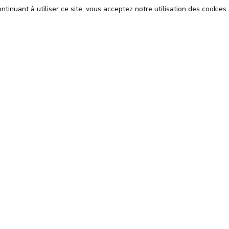
tinuant à utiliser ce site, vous acceptez notre utilisation des cookies.
ons
Espace Avocats
énérales d'Utilisation
Rejoignez-nous
Confidentialité
Blog
 Cookies