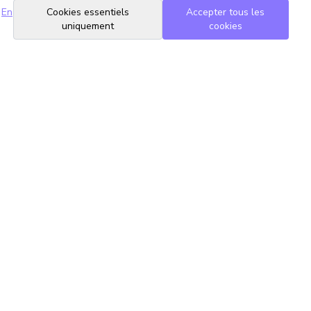
En
Cookies essentiels
Accepter tous les
uniquement
cookies
Suivez-nous
Mentions légales
Contact