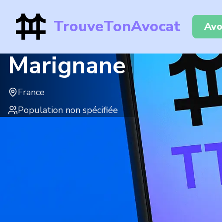
TrouveTonAvocat
Avo
Marignane
France
Population non spécifiée