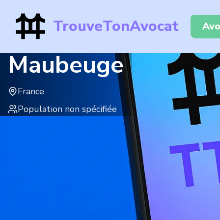
TrouveTonAvocat
Avo
Maubeuge
France
Population non spécifiée