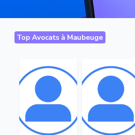
Top Avocats à
Maubeuge