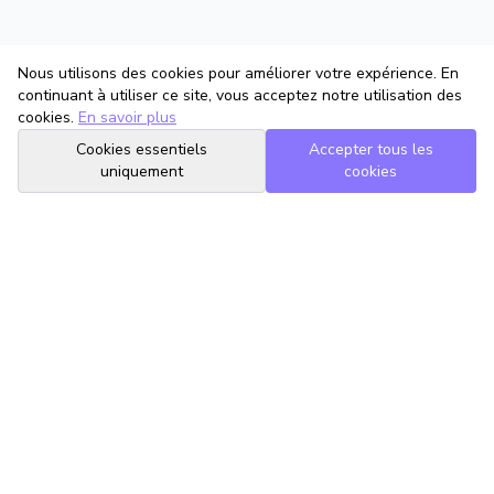
Nous utilisons des cookies pour améliorer votre expérience. En
continuant à utiliser ce site, vous acceptez notre utilisation des
cookies.
En savoir plus
Cookies essentiels
Accepter tous les
uniquement
cookies
TrouveTonAvocat
L'Intelligence Artificielle qui te met en relation avec le meilleur
avocat pour ta situation.
romain@trouvetonavocat.fr