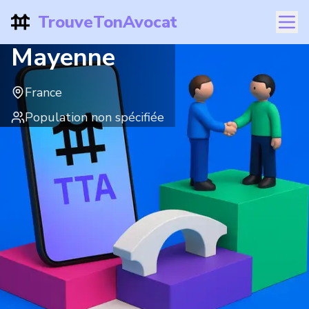
TrouveTonAvocat
Mayenne
France
Population non spécifiée