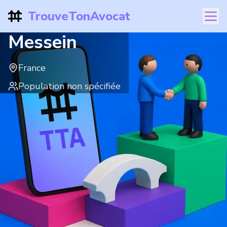
TrouveTonAvocat
Messein
France
Population non spécifiée