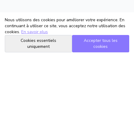
Nous utilisons des cookies pour améliorer votre expérience. En
continuant à utiliser ce site, vous acceptez notre utilisation des
cookies.
En savoir plus
Cookies essentiels
Accepter tous les
uniquement
cookies
TrouveTonAvocat
L'Intelligence Artificielle qui te met en relation avec le meilleur
avocat pour ta situation.
romain@trouvetonavocat.fr