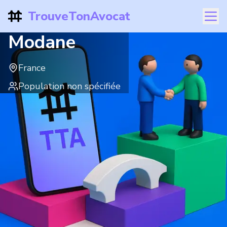
TrouveTonAvocat
Modane
France
Population non spécifiée